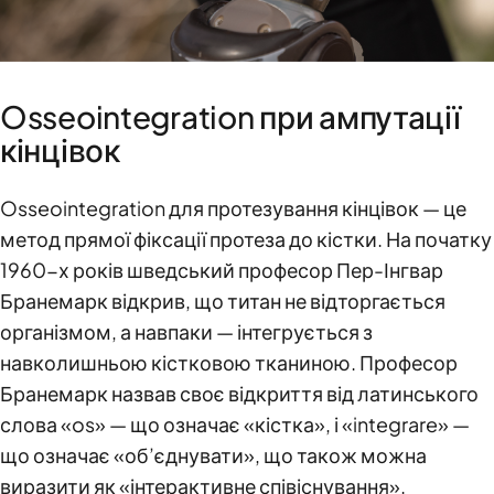
Osseointegration при ампутації
кінцівок
Osseointegration для протезування кінцівок — це
метод прямої фіксації протеза до кістки. На початку
1960-х років шведський професор Пер-Інгвар
Бранемарк відкрив, що титан не відторгається
організмом, а навпаки — інтегрується з
навколишньою кістковою тканиною. Професор
Бранемарк назвав своє відкриття від латинського
слова «os» — що означає «кістка», і «integrare» —
що означає «об’єднувати», що також можна
виразити як «інтерактивне співіснування».