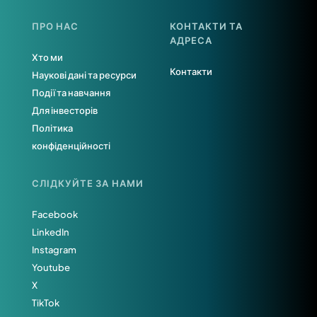
ПРО НАС
КОНТАКТИ ТА
АДРЕСА
Хто ми
Контакти
Наукові дані та ресурси
Події та навчання
Для інвесторів
Політика
конфіденційності
СЛІДКУЙТЕ ЗА НАМИ
Facebook
LinkedIn
Instagram
Youtube
X
TikTok