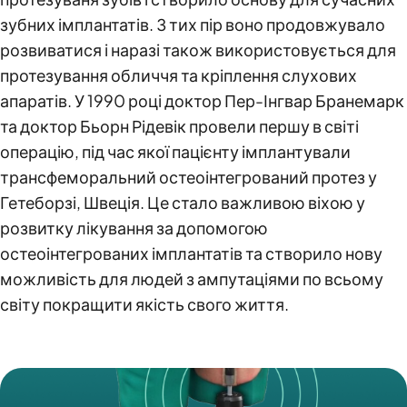
зубних імплантатів. З тих пір воно продовжувало
розвиватися і наразі також використовується для
протезування обличчя та кріплення слухових
апаратів. У 1990 році доктор Пер-Інгвар Бранемарк
та доктор Бьорн Рідевік провели першу в світі
операцію, під час якої пацієнту імплантували
трансфеморальний остеоінтегрований протез у
Гетеборзі, Швеція. Це стало важливою віхою у
розвитку лікування за допомогою
остеоінтегрованих імплантатів та створило нову
можливість для людей з ампутаціями по всьому
світу покращити якість свого життя.