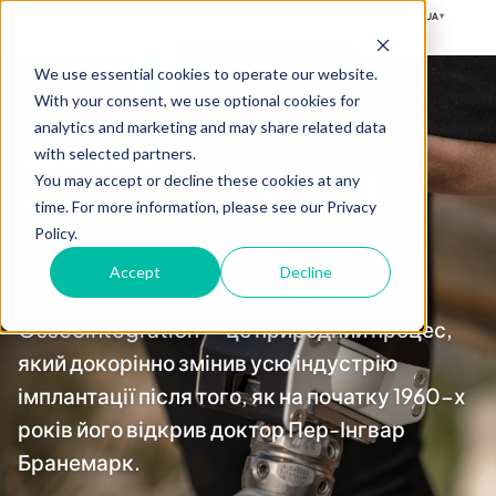
UA
▾
OPRA™
We use essential cookies to operate our website.
With your consent, we use optional cookies for
analytics and marketing and may share related data
Що таке
with selected partners.
Osseointegration?
You may accept or decline these cookies at any
time. For more information, please see our Privacy
Policy.
Міцне з'єднання імплантату з кісткою
Accept
Decline
Osseointegration — це природний процес,
який докорінно змінив усю індустрію
імплантації після того, як на початку 1960-х
років його відкрив доктор Пер-Інгвар
Бранемарк.