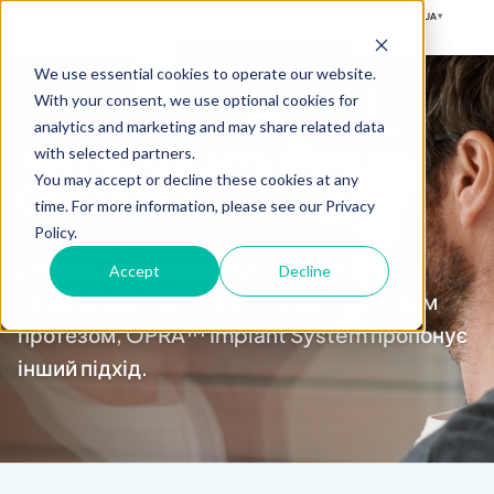
UA
▾
OPRA™
We use essential cookies to operate our website.
With your consent, we use optional cookies for
analytics and marketing and may share related data
Чи підходить мені
with selected partners.
You may accept or decline these cookies at any
OPRA™?
time. For more information, please see our Privacy
Policy.
Для тих, хто продовжує стикатися з
Accept
Decline
труднощами при користуванні гільзовим
протезом, OPRA™ Implant System пропонує
інший підхід.